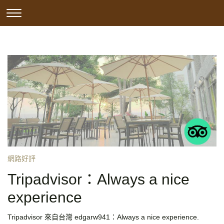
Skip
CLICK
to
分類:
網路好評
TO
content
TOGGLE
NAVIGATION
MENU.
網路好評
Tripadvisor：Always a nice
experience
Tripadvisor 來自台灣 edgarw941：Always a nice experience.