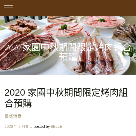
Skip
CLICK
to
TO
content
TOGGLE
NAVIGATION
MENU.
2020 家園中秋期間限定烤肉組合
預購
2020 家園中秋期間限定烤肉組
合預購
最新消息
Posted
2020 年 9 月 9 日
posted by
BELLE
on