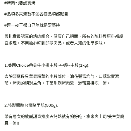
#烤肉也要認真烤
#品項多來湊數不如各個品項都矚目
#連一夜干都自己晾就是要堅持
最扎實最認真的烤肉組合，健康自己把關，所有的醃料與原料都親
自處理，不用擔心吃到即期肉品，或者未知的化學調味。
1.美國Choice帶骨牛小排中段~中段~中段(1kg):
去除頭尾段只留最精華的中段部位，油花豐富均勻，口感紮實濃
郁，烤肉的絕對主角，千萬別刷烤肉醬，灑鹽直接吃一流。
2.特製醬醃台灣豬里肌(500g):
帶有層次的酸鹹甜直接炭火烤熟就有夠好吃，拿來夾土司/美生菜簡
直一流!!