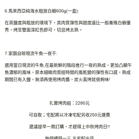
6.馬來西亞純海水粗放白蝦600g(一盒):
在高鹽度與粗放的環境下，其肉質彈性與甜度遠比一般養殖白蝦優
秀，烤至雙面深紅色即可，切忌烤太熟。
7.家園自晾現流午魚一夜干:
選用當日現流的午魚,在最新鮮的階段進行一夜的熟成，更加凸顯午
魚濃郁的風味，原本細緻肉質經時間的風乾變的彈性有口感，熟成
期間已有入鹽，無須再使用烤肉醬，炭火直烤就很夠味!
扎實烤肉組：2280元
可自取；宅配將以冷凍宅配另收250元運費
建議提早一周訂購，才趕得上中秋烤肉日!!
每個禮拜一三 五宅配出貨