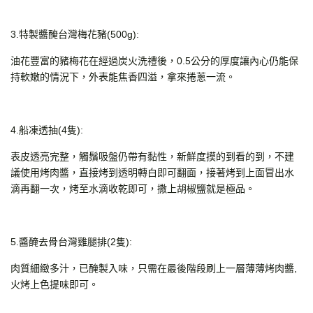
3.特製醬醃台灣梅花豬(500g):
油花豐富的豬梅花在經過炭火洗禮後，0.5公分的厚度讓內心仍能保
持軟嫩的情況下，外表能焦香四溢，拿來捲蔥一流。
4.船凍透抽(4隻):
表皮透亮完整，觸鬚吸盤仍帶有黏性，新鮮度摸的到看的到，不建
議使用烤肉醬，直接烤到透明轉白即可翻面，接著烤到上面冒出水
滴再翻一次，烤至水滴收乾即可，撒上胡椒鹽就是極品。
5.醬醃去骨台灣雞腿排(2隻):
肉質細緻多汁，已醃製入味，只需在最後階段刷上一層薄薄烤肉醬,
火烤上色提味即可。